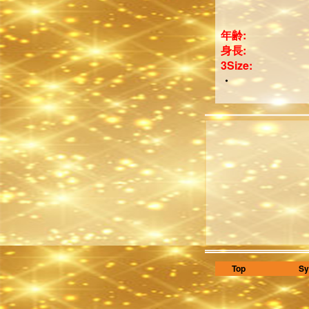
年齢:
身長:
3Size:
・
Top
Sy